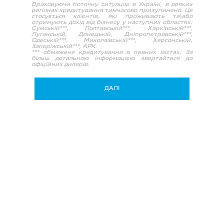
Враховуючи поточну ситуацію в Україні, в деяких
регіонах кредитування тимчасово призупинено. Це
стосується клієнтів, які проживають та\або
отримують дохід від бізнесу у наступних областях:
Сумській***, Полтавській***, Харківській***,
Луганській, Донецькій, Дніпропетровській***,
Одеській***, Миколаївській***, Херсонській,
Запоріжській***, АРК.
*** обмежене кредитування в певних містах. За
більш детальною інформацією звертайтеся до
офіційних дилерів.
ДАЛI