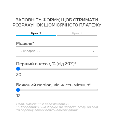
ЗАПОВНІТЬ ФОРМУ, ЩОБ ОТРИМАТИ
РОЗРАХУНОК ЩОМІСЯЧНОГО ПЛАТЕЖУ
Крок 1
Крок 2
Модель*
- Модель -
Перший внесок, % (вiд 20%)*
20
Бажаний період, кількість місяців*
12
Поля, відмічені * є обов'язковими.
** Відправивши цю форму, ви надаєте згоду на збір
та обробку ваших персональних даних.