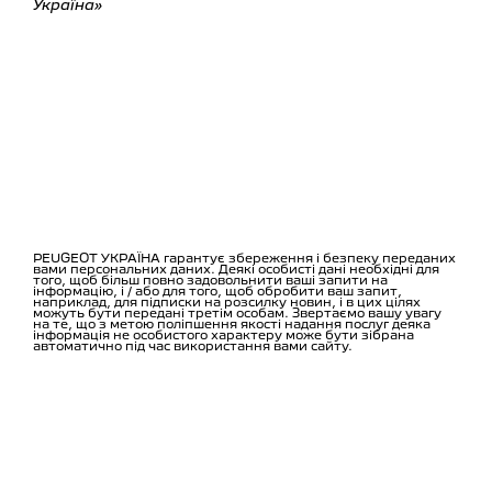
Україна»
PEUGEOT УКРАЇНА гарантує збереження і безпеку переданих
вами персональних даних. Деякі особисті дані необхідні для
того, щоб більш повно задовольнити ваші запити на
інформацію, і / або для того, щоб обробити ваш запит,
наприклад, для підписки на розсилку новин, і в цих цілях
можуть бути передані третім особам. Звертаємо вашу увагу
на те, що з метою поліпшення якості надання послуг деяка
інформація не особистого характеру може бути зібрана
автоматично під час використання вами сайту.