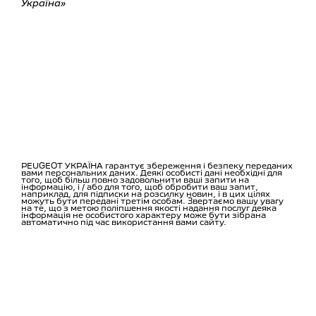
Україна»
PEUGEOT УКРАЇНА гарантує збереження і безпеку переданих
вами персональних даних. Деякі особисті дані необхідні для
того, щоб більш повно задовольнити ваші запити на
інформацію, і / або для того, щоб обробити ваш запит,
наприклад, для підписки на розсилку новин, і в цих цілях
можуть бути передані третім особам. Звертаємо вашу увагу
на те, що з метою поліпшення якості надання послуг деяка
інформація не особистого характеру може бути зібрана
автоматично під час використання вами сайту.