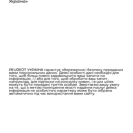
Україна»
PEUGEOT УКРАЇНА гарантує збереження і безпеку переданих
вами персональних даних. Деякі особисті дані необхідні для
того, щоб більш повно задовольнити ваші запити на
інформацію, і / або для того, щоб обробити ваш запит,
наприклад, для підписки на розсилку новин, і в цих цілях
можуть бути передані третім особам. Звертаємо вашу увагу
на те, що з метою поліпшення якості надання послуг деяка
інформація не особистого характеру може бути зібрана
автоматично під час використання вами сайту.