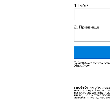
1. Ім'я*
2. Прізвище
*відправляючи цю ф
Україна»
PEUGEOT УКРАЇНА гаран
для того, щоб більш по
наприклад, для підписк
на те, що з метою полі
автоматично під час ви