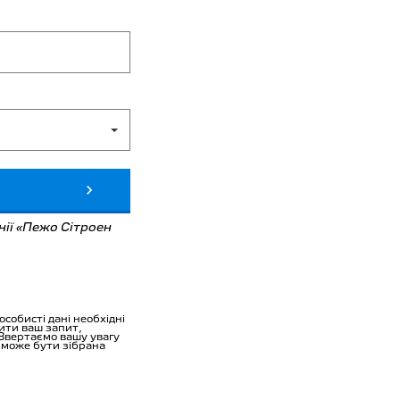
нії «Пежо Сітроен
обисті дані необхідні
бити ваш запит,
 Звертаємо вашу увагу
у може бути зібрана