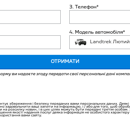
3. Телефон*
4. Модель автомобіля*
Landtrek Лютий
ОТРИМАТИ
орму ви надаєте згоду передати свої персональні дані компа
тує збереження і безпеку переданих вами персональних даних. Деякі ос
вно задовольнити ваші запити на інформацію, і / або для того, щоб обро
и на розсилку новин, і в цих цілях можуть бути передані третім особам.
пшення якості надання послуг деяка інформація не особистого характер
користання вами сайту.