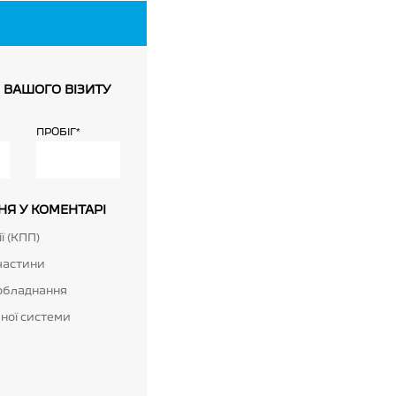
 ВАШОГО ВІЗИТУ
ПРОБIГ*
НЯ У КОМЕНТАРІ
ї (КПП)
частини
обладнання
ної системи